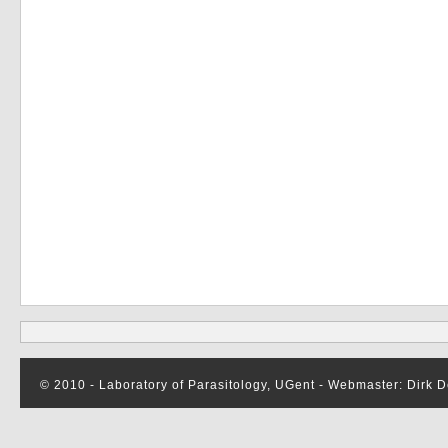
© 2010 - Laboratory of Parasitology, UGent - Webmaster: Dirk